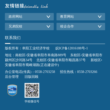
政府网站
教育网站
兄弟院校
校企合作
联系我们
版权所有：阜阳工业经济学校
皖ICP备12016188号-1
地址：南校区•安徽省阜阳市阜南路889号 东校区•安徽省阜阳市
颍州区沙河路34号 北校区•安徽省阜阳市顺昌路37号 新校区•
安徽省阜阳市蜀峰湖路(正在建设中)
办公室电话(传真)：0558-2703258 招生热线：0558-2703266
后台管理
旧版回顾
学校微信号