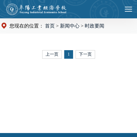
您现在的位置：
首页
>
新闻中心
>
时政要闻
上一页
1
下一页