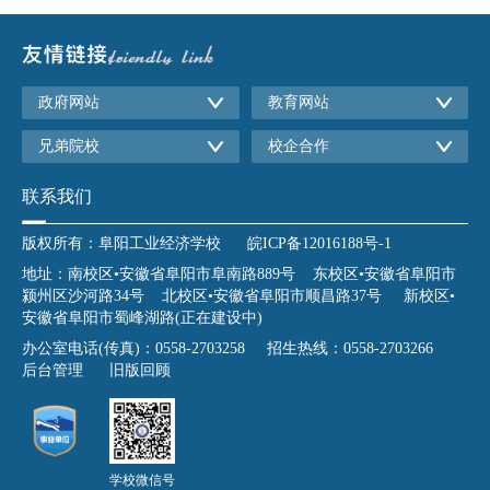
政府网站
教育网站
兄弟院校
校企合作
联系我们
版权所有：阜阳工业经济学校
皖ICP备12016188号-1
地址：南校区•安徽省阜阳市阜南路889号 东校区•安徽省阜阳市
颍州区沙河路34号 北校区•安徽省阜阳市顺昌路37号 新校区•
安徽省阜阳市蜀峰湖路(正在建设中)
办公室电话(传真)：0558-2703258 招生热线：0558-2703266
后台管理
旧版回顾
学校微信号